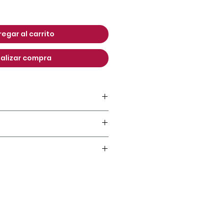
io
egar al carrito
alizar compra
rchestra)
(superior)
cesador de cuatro núcleos
 RAM