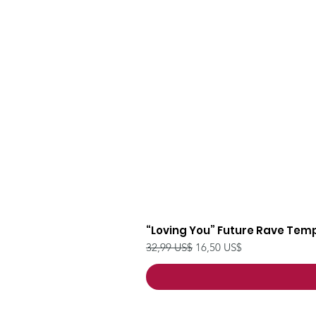
“Loving You” Future Rave Temp
Precio
Precio de oferta
32,99 US$
16,50 US$