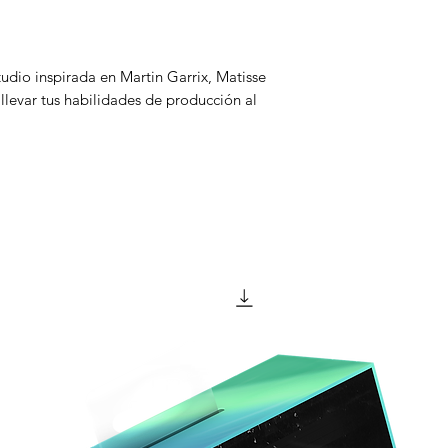
OTT
Transient Master
FabFilter Pro-L
tudio inspirada en Martin Garrix, Matisse
FabFilter Saturn
llevar tus habilidades de producción al
SPAN