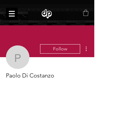
More actions
Follow
Paolo Di Costanzo
Paolo Di Costanzo